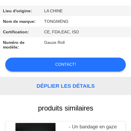
CONTRÔLE
Lieu d'origine:
LA CHINE
DE
Nom de marque:
TONGMENG
QUALITÉ
Certification:
CE, FDA,EAC, ISO
Numéro de
Gauze Roll
modèle:
CONTACTEZ-
NOUS
CONTACT!
DEMANDEZ
UNE
DÉPLIER LES DÉTAILS
CITATION
produits similaires
- Un bandage en gaze