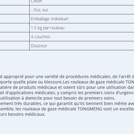
Coton
- Oui, oui.
Emballage individuel
1.5 kg par rouleau
4 couches
Douceur
 approprié pour une variété de procédures médicales, de l'arrêt d
'importe quelle plaie ou blessure.Les rouleaux de gaze médicale TO
matière de produits médicaux et soient sûrs pour une utilisation da
 d'applications médicales, y compris les premiers soins d'urgence, 
tilisation à domicile pour tout besoin de premiers soins.
ent très durables, ce qui garantit qu'ils tiennent bien même ave
nsemble, les rouleaux de gaze médicale TONGMENG sont un excellen
eurs besoins médicaux.