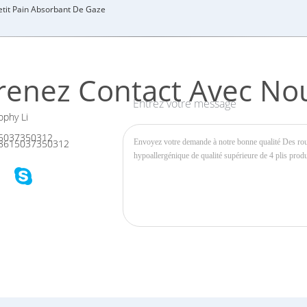
etit Pain Absorbant De Gaze
renez Contact Avec No
Entrez votre message
phy Li
5037350312
8615037350312