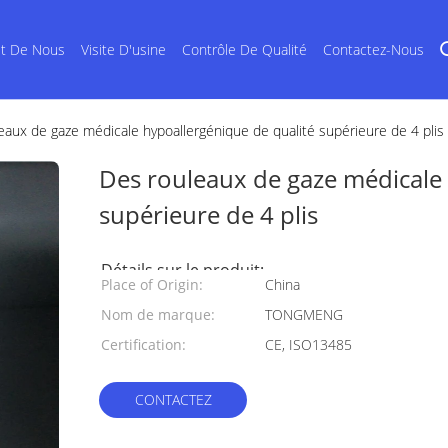
et De Nous
Visite D'usine
Contrôle De Qualité
Contactez-Nous
eaux de gaze médicale hypoallergénique de qualité supérieure de 4 plis
Des rouleaux de gaze médicale 
supérieure de 4 plis
Détails sur le produit:
Place of Origin:
China
Nom de marque:
TONGMENG
Certification:
CE, ISO13485
CONTACTEZ