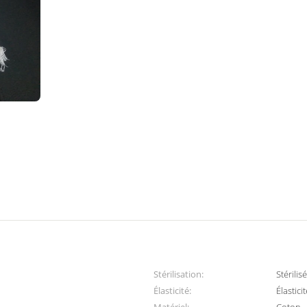
Stérilisation:
Stérilis
Élasticité:
Élastici