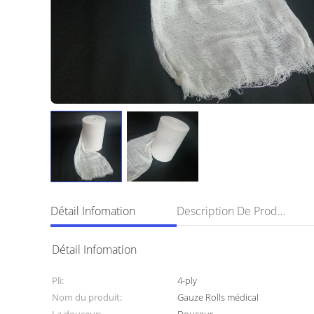
Détail Infomation
Description De Produit
Détail Infomation
Pli:
4-ply
Nom du produit:
Gauze Rolls médical