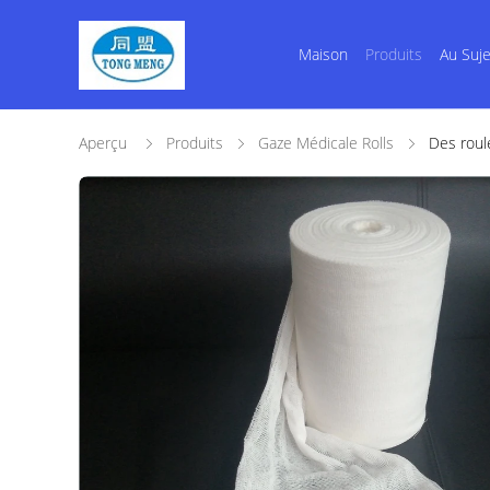
Maison
Produits
Au Suj
Aperçu
Produits
Gaze Médicale Rolls
Des roul