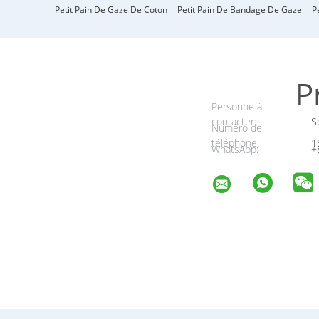
Petit Pain De Gaze De Coton
Petit Pain De Bandage De Gaze
P
P
Personne à
contacter:
So
Numéro de
téléphone:
1
WhatsApp:
+