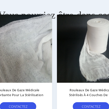
Vous pourriez être dans ce
ouleaux De Gaze Médicale
Rouleaux De Gaze Médica
rbante Pour La Stérilisation
Stérilisés À 4 Couches De 
Kg/rouleau
CONTACTEZ
CONTACTEZ