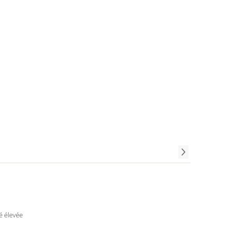
é
té élevée