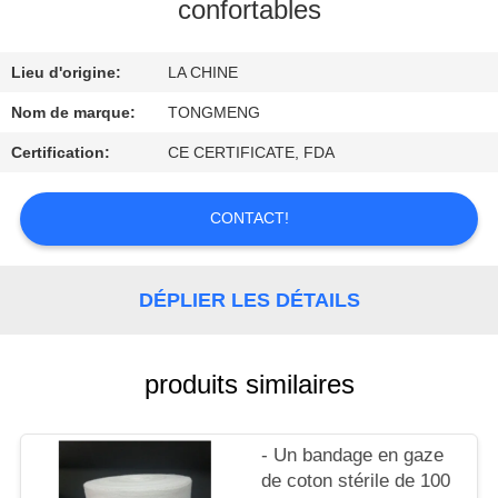
confortables
CONTRÔLE
Lieu d'origine:
LA CHINE
DE
QUALITÉ
Nom de marque:
TONGMENG
Certification:
CE CERTIFICATE, FDA
CONTACTEZ-
NOUS
CONTACT!
DEMANDEZ
DÉPLIER LES DÉTAILS
UNE
CITATION
produits similaires
- Un bandage en gaze
de coton stérile de 100