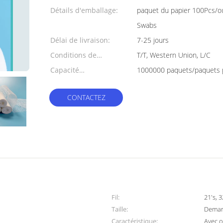
min:
Détails d'emballage:
paquet du papier 100Pcs/o
Swabs
Délai de livraison:
7-25 jours
Conditions de
T/T, Western Union, L/C
paiement:
Capacité
1000000 paquets/paquets 
d'approvisionnement:
CONTACTEZ
Fil:
21's, 
Taille:
Deman
Caractéristique:
Avec o