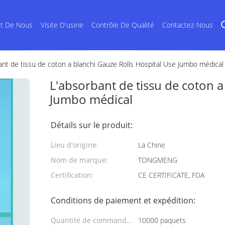
et De Nous
Visite D'usine
Contrôle De Qualité
Contactez-Nous
ant de tissu de coton a blanchi Gauze Rolls Hospital Use Jumbo médical
L'absorbant de tissu de coton a
Jumbo médical
Détails sur le produit:
Lieu d'origine:
La Chine
Nom de marque:
TONGMENG
Certification:
CE CERTIFICATE, FDA
Conditions de paiement et expédition:
Quantité de commande
10000 paquets