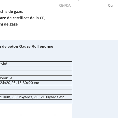
CE/FDA:
Oui
chis de gaze
,
ze de certificat de la CE
,
hi de gaze
su de coton Gauze Roll enorme
ivité
domicile
24x20,26x18,30x20 etc.
0m, 36" x6yards, 36" x100yards etc.