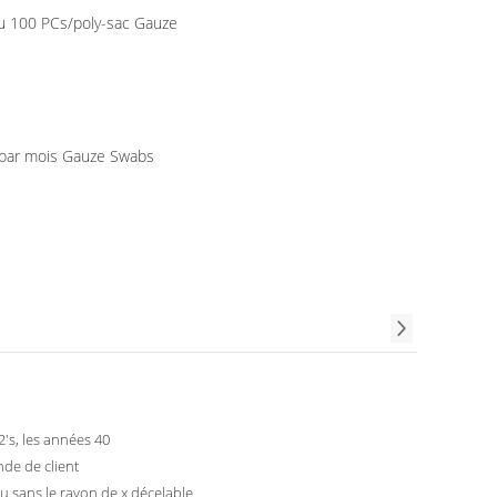
u 100 PCs/poly-sac Gauze
par mois Gauze Swabs
32's, les années 40
de de client
u sans le rayon de x décelable