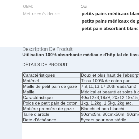
OEM:
Oui
petits pains médicaux blan
Mettre en évidence:
petits pains médicaux de ga
petit pain absorbant blanc
Description De Produit
Utilisation 100% absorbante médicale d'hôpital de tis
DÉTAILS DE PRODUIT :
Caractéristiques
Doux et plus haut de l'absorpt
Matériel
Tissu 100% de coton pur
Maille de petit pain de gaze
7,9,11,13,17,20threads/cm2
Maille
Médical et beauté et soins à 
Caractéristique
40s/12x8,19x9, 20x12,19x15,
Poids de petit pain de coton
1kg, 1.2kg, 1.5kg, 2kg etc.
Matière première de gaze
Blanchi et non blanchi
Taille d'article
90cmx5m, 90cmx50m, 90cmx10
Date d'échéance
5years pour non stérile