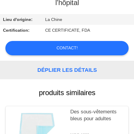
l'hôpital
CONTRÔLE
Lieu d'origine:
La Chine
DE
QUALITÉ
Certification:
CE CERTIFICATE, FDA
CONTACT!
CONTACTEZ-
NOUS
DÉPLIER LES DÉTAILS
DEMANDEZ
UNE
produits similaires
CITATION
Des sous-vêtements
bleus pour adultes