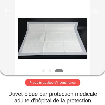
jetable
Fournisseur.
Copyright
©
2020
-
2025
disposablemedical-
MAISON
products.com.
All
Rights
Reserved.
Developed
PRODUITS
by
ECER
AU
SUJET
DE
NOUS
Produits adultes d'incontinence
VISITE
Duvet piqué par protection médicale
D'USINE
adulte d'hôpital de la protection