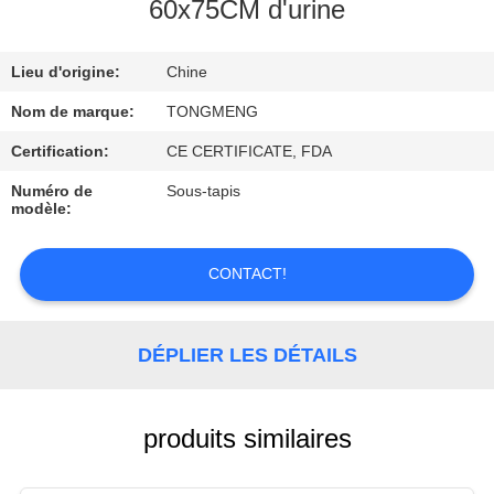
60x75CM d'urine
CONTRÔLE
Lieu d'origine:
Chine
DE
QUALITÉ
Nom de marque:
TONGMENG
Certification:
CE CERTIFICATE, FDA
CONTACTEZ-
Numéro de
Sous-tapis
modèle:
NOUS
CONTACT!
DEMANDEZ
UNE
DÉPLIER LES DÉTAILS
CITATION
produits similaires