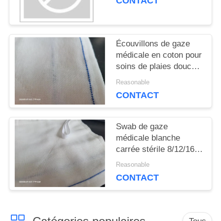
CONTACT
CITATION
Écouvillons de gaze
PLAN
médicale en coton pour
soins de plaies douces
DU
certifiés ISO
Reasonable
SITE
CONTACT
Swab de gaze
PRIVACY
médicale blanche
carrée stérile 8/12/16
POLICY
Ply Absorbance 100
Reasonable
pièces par sac
CONTACT