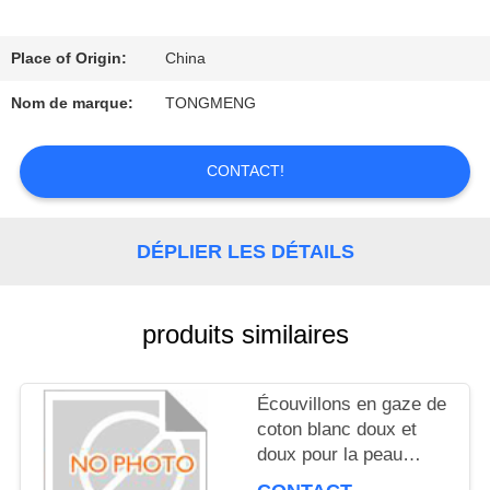
VISITE
D'USINE
Place of Origin:
China
Nom de marque:
TONGMENG
CONTRÔLE
CONTACT!
DE
QUALITÉ
DÉPLIER LES DÉTAILS
CONTACTEZ-
produits similaires
NOUS
Écouvillons en gaze de
coton blanc doux et
DEMANDEZ
doux pour la peau
UNE
sensible