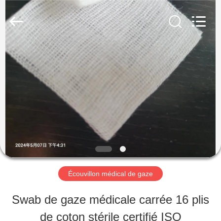
Tianhong
Medical
Device
Co.,Ltd.
All
Rights
MAISON
Reserved.
Developed
by
ECER
PRODUITS
AU
SUJET
DE
Écouvillon médical de gaze
NOUS
Swab de gaze médicale carrée 16 plis
de coton stérile certifié ISO