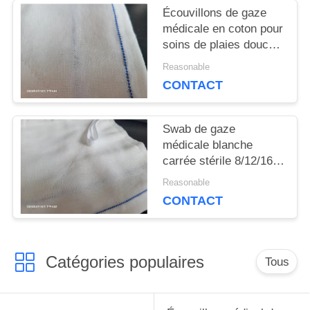
Écouvillons de gaze
CITATION
médicale en coton pour
soins de plaies douces
certifiés ISO
Reasonable
PLAN
CONTACT
DU
Swab de gaze
SITE
médicale blanche
carrée stérile 8/12/16
Ply Absorbance 100
PRIVACY
Reasonable
pièces par sac
CONTACT
POLICY
Catégories populaires
Tous