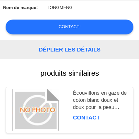
VISITE
Nom de marque:
TONGMENG
D'USINE
CONTACT!
CONTRÔLE
DÉPLIER LES DÉTAILS
DE
QUALITÉ
produits similaires
CONTACTEZ-
Écouvillons en gaze de
NOUS
coton blanc doux et
doux pour la peau
sensible
CONTACT
DEMANDEZ
UNE