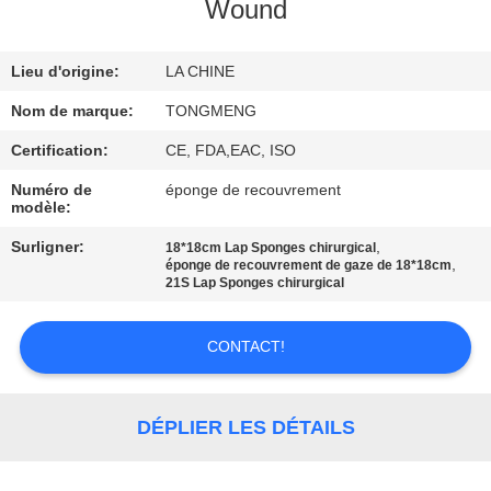
Wound
CONTRÔLE
Lieu d'origine:
LA CHINE
DE
QUALITÉ
Nom de marque:
TONGMENG
Certification:
CE, FDA,EAC, ISO
CONTACTEZ-
Numéro de
éponge de recouvrement
modèle:
NOUS
Surligner:
,
18*18cm Lap Sponges chirurgical
,
éponge de recouvrement de gaze de 18*18cm
DEMANDEZ
21S Lap Sponges chirurgical
UNE
CONTACT!
CITATION
PLAN
DÉPLIER LES DÉTAILS
DU