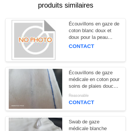
SITE
produits similaires
PRIVACY
Écouvillons en gaze de
POLICY
coton blanc doux et
doux pour la peau
sensible
CONTACT
Écouvillons de gaze
médicale en coton pour
soins de plaies douces
certifiés ISO
Reasonable
CONTACT
Swab de gaze
médicale blanche