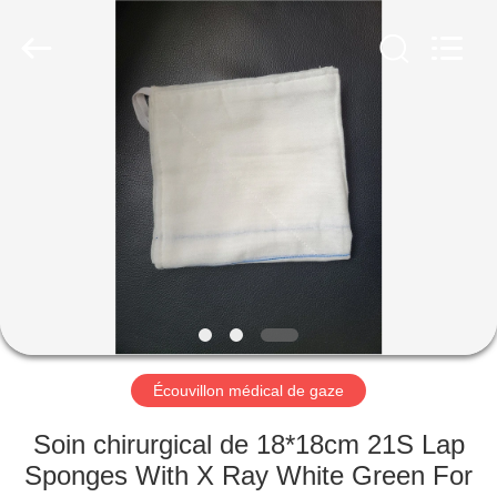
Tianhong
Medical
Device
Co.,Ltd.
All
Rights
Reserved.
Developed
MAISON
by
ECER
PRODUITS
AU
SUJET
DE
NOUS
Écouvillon médical de gaze
VISITE
Soin chirurgical de 18*18cm 21S Lap
D'USINE
Sponges With X Ray White Green For