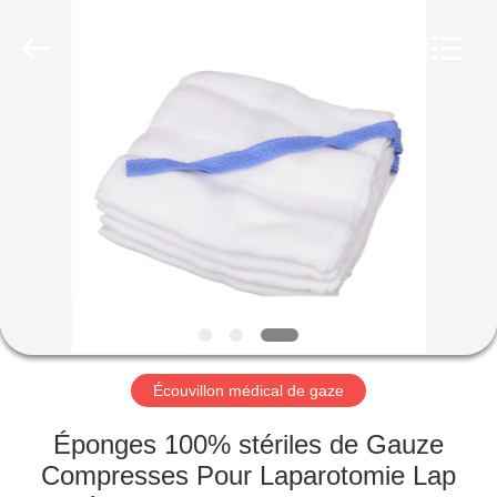
de
gaze
Fournisseur.
Copyright
©
2020
-
2025
MAISON
disposablemedical-
products.com.
All
Rights
Reserved.
PRODUITS
Developed
by
ECER
AU
SUJET
DE
NOUS
Écouvillon médical de gaze
VISITE
Éponges 100% stériles de Gauze
D'USINE
Compresses Pour Laparotomie Lap