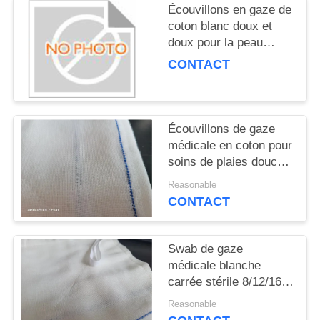
Écouvillons en gaze de
coton blanc doux et
doux pour la peau
sensible
CONTACT
Écouvillons de gaze
médicale en coton pour
soins de plaies douces
certifiés ISO
Reasonable
CONTACT
Swab de gaze
médicale blanche
carrée stérile 8/12/16
Ply Absorbance 100
Reasonable
pièces par sac