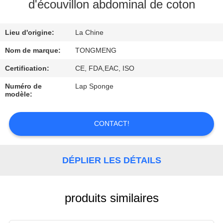
d'écouvillon abdominal de coton
CONTRÔLE
Lieu d'origine:
La Chine
DE
QUALITÉ
Nom de marque:
TONGMENG
Certification:
CE, FDA,EAC, ISO
CONTACTEZ-
Numéro de
Lap Sponge
modèle:
NOUS
CONTACT!
DEMANDEZ
UNE
DÉPLIER LES DÉTAILS
CITATION
produits similaires