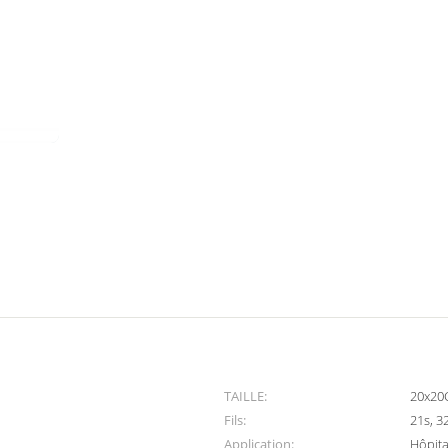
TAILLE:
20x20
Fils:
21s, 3
Application:
Hôpita