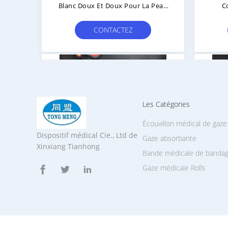
Blanc Doux Et Doux Pour La Peau
C
Sensible
CONTACTEZ
Les Catégories
Écouvillon médical de gaze
Dispositif médical Cie., Ltd de
Gaze absorbante
Xinxiang Tianhong
Bande médicale de banda
Gaze médicale Rolls
Stérilisation Des Pièces De Gaze
Abs
Gaze Éponge Absorbance Coton
Swab 