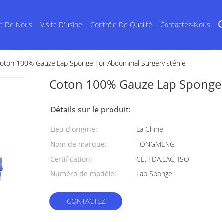
et De Nous
Visite D'usine
Contrôle De Qualité
Contactez-Nous
oton 100% Gauze Lap Sponge For Abdominal Surgery stérile
Coton 100% Gauze Lap Sponge F
Détails sur le produit:
Lieu d'origine:
La Chine
Nom de marque:
TONGMENG
Certification:
CE, FDA,EAC, ISO
Numéro de modèle:
Lap Sponge
CONTACTEZ