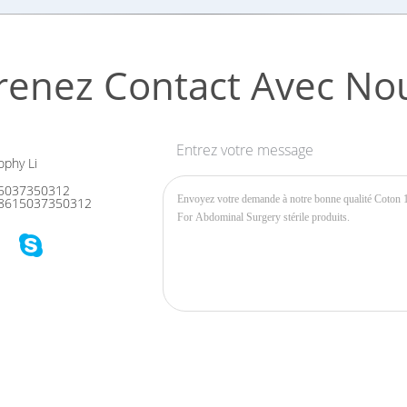
renez Contact Avec No
Entrez votre message
phy Li
5037350312
8615037350312