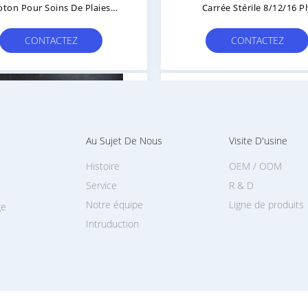
oton Pour Soins De Plaies
Carrée Stérile 8/12/16 P
Douces Certifiés ISO
Absorbance 100 Pièces Par
CONTACTEZ
CONTACTEZ
Au Sujet De Nous
Visite D'usine
Histoire
OEM / ODM
Service
R & D
Notre équipe
Ligne de produits
ge
Intruduction
orbance Carré Coton Gaze
Écouvillons Médicaux Abso
EO Pads Médicaux Stérilisés
Et Antiadhésif Pour Les Soi