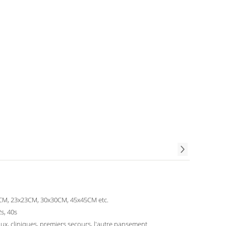
CM, 23x23CM, 30x30CM, 45x45CM etc.
2s, 40s
ux, cliniques, premiers secours, l'autre pansement