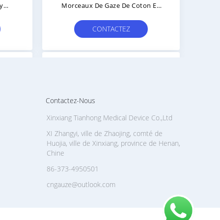
ly
Morceaux De Gaze De Coton En
 Sac
Forme Carrée Single Ou 5pc Ou
100pc Pack De Sac
CONTACTEZ
Contactez-Nous
Xinxiang Tianhong Medical Device Co.,Ltd
XI Zhangyi, ville de Zhaojing, comté de
Huojia, ville de Xinxiang, province de Henan,
Chine
86-373-4950501
cngauze@outlook.com
rbant
Des Écouvillons De Gaze Carrée
ns Et
Stérilisés Par EO Pour Des