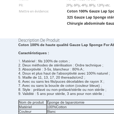
Pli:
2Ply, 6Ply, 4Ply, 8Ply, 12Ply etc.
Coton 100% Gauze Lap Spo
Mettre en évidence:
32S Gauze Lap Sponge stér
Chirurgie abdominale Gau
Description De Produit
Coton 100% de haute qualité Gauze Lap Sponge For Ab
Caractéristiques :
1.
Matériel : fils 100% de coton ;
2. Deux méthodes de stérilisation : Ordre technique ;
3. Absorptivité : 3-5s, blancheur : 80% A ;
4. Doux et plus haut de l'absorptivité avec 100% naturel ;
5. Maille de 11, 13, 17, 20 thereads/cm2 ;
6. Avec ou sans les fils/puces décelables de rayon X ;
7. Avec ou sans la boucle de coton (couleur bleue) ;
8. Style : prélavé ou non-prélavé/stérile ou non stérile ;
9. Validité : 5 ans pour stérile, 3 ans pour non stérile ;
Nom de produit
Éponge de laparotomie
Matériel
100%Cotton
Couleur
Blanc