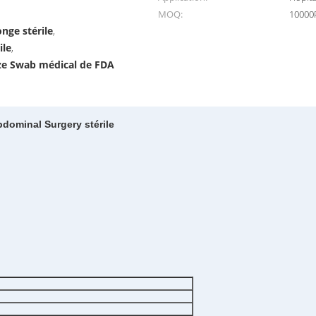
MOQ:
10000
nge stérile
,
ile
,
ze Swab médical de FDA
dominal Surgery stérile