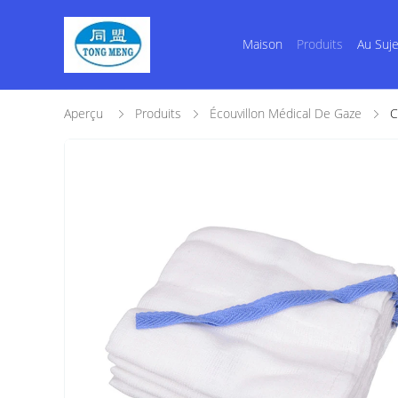
Maison
Produits
Au Suj
Aperçu
Produits
Écouvillon Médical De Gaze
C