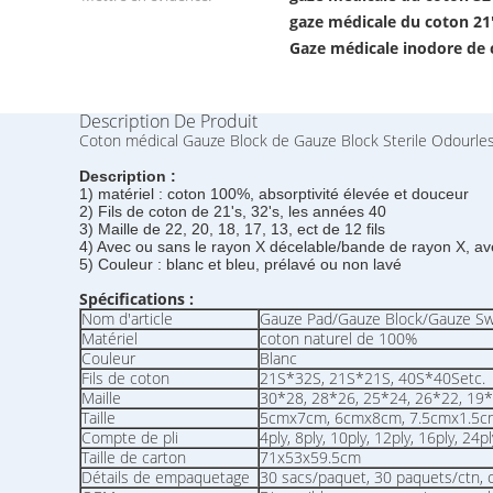
gaze médicale du coton 21
Gaze médicale inodore de
Description De Produit
Coton médical Gauze Block de Gauze Block Sterile Odourles
Description :
1) matériel : coton 100%, absorptivité élevée et douceur
2) Fils de coton de 21's, 32's, les années 40
3) Maille de 22, 20, 18, 17, 13, ect de 12 fils
4) Avec ou sans le rayon X décelable/bande de rayon X, av
5) Couleur : blanc et bleu, prélavé ou non lavé
Spécifications :
Nom d'article
Gauze Pad/Gauze Block/Gauze S
Matériel
coton naturel de 100%
Couleur
Blanc
Fils de coton
21S*32S, 21S*21S, 40S*40Setc.
Maille
30*28, 28*26, 25*24, 26*22, 19*1
Taille
5cmx7cm, 6cmx8cm, 7.5cmx1.5cm
Compte de pli
4ply, 8ply, 10ply, 12ply, 16ply, 24pl
Taille de carton
71x53x59.5cm
Détails de empaquetage
30 sacs/paquet, 30 paquets/ctn, o