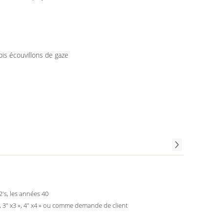
is écouvillons de gaze
32's, les années 40
», 3" x3 », 4" x4 » ou comme demande de client