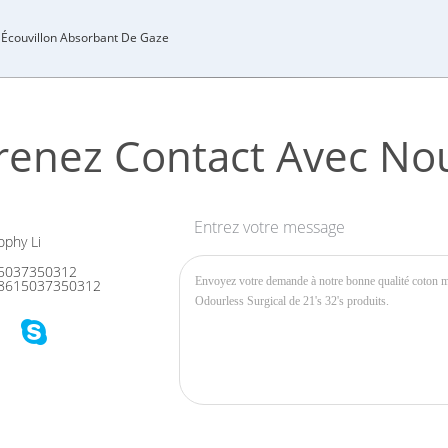
Écouvillon Absorbant De Gaze
renez Contact Avec No
Entrez votre message
phy Li
5037350312
8615037350312