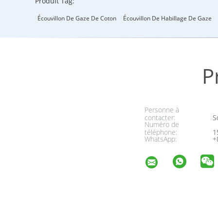
Produit Tag:
Écouvillon De Gaze De Coton
Écouvillon De Habillage De Gaze
P
Personne à
contacter:
So
Numéro de
téléphone:
1
WhatsApp:
+