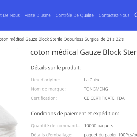
et De Nous
Visite D'usine
Contrôle De Qualité
Contactez-Nous
oton médical Gauze Block Sterile Odourless Surgical de 21's 32's
coton médical Gauze Block Steri
Détails sur le produit:
Lieu d'origine:
La Chine
Nom de marque:
TONGMENG
Certification:
CE CERTIFICATE, FDA
Conditions de paiement et expédition:
Quantité de commande
10000 paquets
min:
Détails d'emballage:
paquet du papier 100Pcs/o