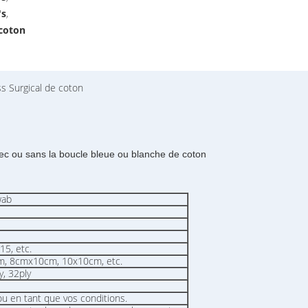
's
,
 coton
s Surgical de coton
ec ou sans la boucle bleue ou blanche de coton
wab
5, etc.
, 8cmx10cm, 10x10cm, etc.
y, 32ply
u en tant que vos conditions.