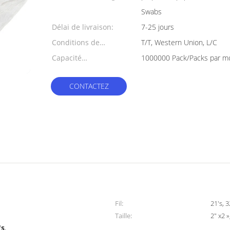
Swabs
Délai de livraison:
7-25 jours
Conditions de
T/T, Western Union, L/C
paiement:
Capacité
1000000 Pack/Packs par mo
d'approvisionnement:
CONTACTEZ
Fil:
21's, 
Taille:
2" x2 
's
,