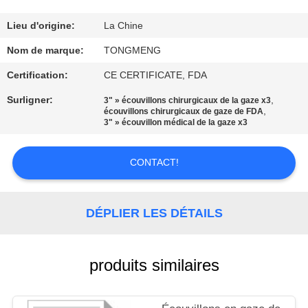
CONTRÔLE
Lieu d'origine:
La Chine
DE
Nom de marque:
TONGMENG
QUALITÉ
Certification:
CE CERTIFICATE, FDA
Surligner:
,
3" » écouvillons chirurgicaux de la gaze x3
,
CONTACTEZ-
écouvillons chirurgicaux de gaze de FDA
3" » écouvillon médical de la gaze x3
NOUS
CONTACT!
DEMANDEZ
UNE
DÉPLIER LES DÉTAILS
CITATION
produits similaires
PLAN
DU