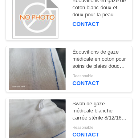
Écouvillons en gaze de
SITE
coton blanc doux et
doux pour la peau
PRIVACY
sensible
CONTACT
POLICY
Écouvillons de gaze
médicale en coton pour
soins de plaies douces
certifiés ISO
Reasonable
CONTACT
Swab de gaze
médicale blanche
carrée stérile 8/12/16
Ply Absorbance 100
Reasonable
pièces par sac
CONTACT