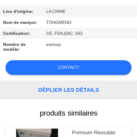
CONTRÔLE
Lieu d'origine:
LA CHINE
DE
Nom de marque:
TONGMENG
QUALITÉ
Certification:
CE, FDA,EAC, ISO
Numéro de
earloop
modèle:
CONTACTEZ-
NOUS
CONTACT!
DEMANDEZ
UNE
DÉPLIER LES DÉTAILS
CITATION
produits similaires
Premium Reusable