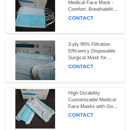
Medical Face Mask -
Comfort, Breathability
& Reusability
CONTACT
Guaranteed
3-ply 95% Filtration
Efficiency Disposable
Surgical Mask for
Adults, Polypropylene
CONTACT
Material
High Durability
Customizable Medical
Face Masks with Good
Breathability
CONTACT