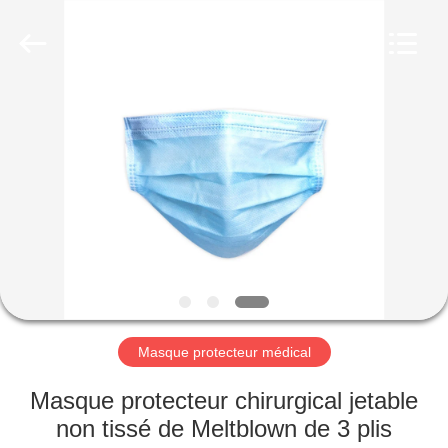
Fournisseur.
Copyright
©
2020
-
2025
disposablemedical-
products.com.
MAISON
All
Rights
Reserved.
Developed
by
PRODUITS
ECER
AU
SUJET
DE
NOUS
Masque protecteur médical
VISITE
Masque protecteur chirurgical jetable
D'USINE
non tissé de Meltblown de 3 plis