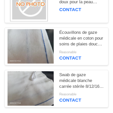
doux pour la peau
sensible
CONTACT
Écouvillons de gaze
médicale en coton pour
soins de plaies douces
certifiés ISO
Reasonable
CONTACT
Swab de gaze
médicale blanche
carrée stérile 8/12/16
Ply Absorbance 100
Reasonable
pièces par sac
CONTACT