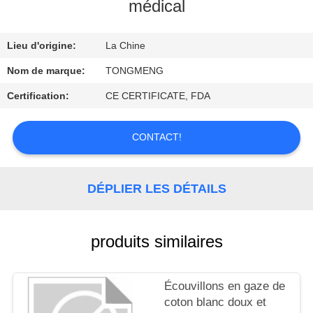
médical
CONTRÔLE
Lieu d'origine:
La Chine
DE
QUALITÉ
Nom de marque:
TONGMENG
Certification:
CE CERTIFICATE, FDA
CONTACTEZ-
NOUS
CONTACT!
DEMANDEZ
DÉPLIER LES DÉTAILS
UNE
CITATION
produits similaires
Écouvillons en gaze de
coton blanc doux et