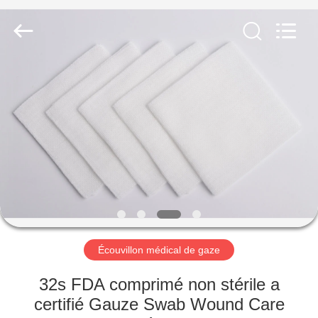
de
coton
Fournisseur.
Copyright
©
2020
-
2025
MAISON
disposablemedical-
products.com.
All
Rights
Reserved.
PRODUITS
Developed
by
ECER
AU
SUJET
DE
NOUS
Écouvillon médical de gaze
VISITE
32s FDA comprimé non stérile a
D'USINE
certifié Gauze Swab Wound Care