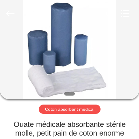
Medical
Device
Co.,Ltd.
All
Rights
Reserved.
Developed
by
MAISON
ECER
PRODUITS
AU
SUJET
DE
NOUS
Coton absorbant médical
VISITE
Ouate médicale absorbante stérile
D'USINE
molle, petit pain de coton enorme