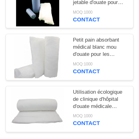
SITE
jetable d'ouate pour
l'usage d'hôpital
MOQ:1000
CONTACT
PRIVACY
POLICY
Petit pain absorbant
médical blanc mou
d'ouate pour les
blessures de
MOQ:1000
tamponnage de
CONTACT
nettoyage
Utilisation écologique
de clinique d'hôpital
d'ouate médicale
absorbante pure stérile
MOQ:1000
blanche
CONTACT