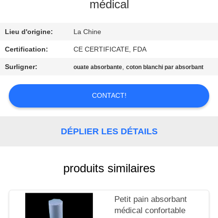
médical
CONTRÔLE
Lieu d'origine:
La Chine
DE
QUALITÉ
Certification:
CE CERTIFICATE, FDA
Surligner:
,
ouate absorbante
coton blanchi par absorbant
CONTACTEZ-
NOUS
CONTACT!
DEMANDEZ
DÉPLIER LES DÉTAILS
UNE
CITATION
produits similaires
PLAN
Petit pain absorbant
DU
médical confortable