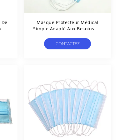
 De
Masque Protecteur Médical
n
Simple Adapté Aux Besoins Du
lle
Client Du Modèle 50pcs
D'Earloop
CONTACTEZ