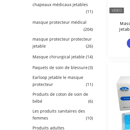
chapeaux médicaux jetables
(11)
masque protecteur médical
Masq
(204)
Jetab
Le C
masque protecteur protecteur
jetable
(26)
Masque chirurgical jetable
(14)
Paquets de soin de blessure
(3)
Earloop jetable le masque
protecteur
(11)
Produits de coton de soin de
bébé
(6)
Les produits sanitaires des
femmes
(10)
Produits adultes