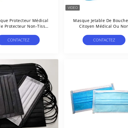
que Protecteur Médical
Masque Jetable De Bouche
le Protecteur Non-Tissé
Citoyen Médical Ou No
 Niveau 3 De Pli 510k
Médical De Crochet D'orei
CONTACTEZ
CONTACTEZ