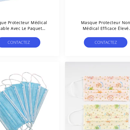
ue Protecteur Médical
Masque Protecteur No
table Avec Le Paquet
Médical Efficace Élevé
14683 D'Earloops 50
D'Earloop En14683
Examiné
CONTACTEZ
CONTACTEZ