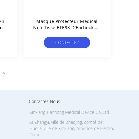
li
Masque Protecteur Médical
cal
Non-Tissé BFE98 D'Earhook De
3 Plis
CONTACTEZ
>
Contactez-Nous
Xinxiang Tianhong Medical Device Co.,Ltd
XI Zhangyi, ville de Zhaojing, comté de
Huojia, ville de Xinxiang, province de Henan,
Chine