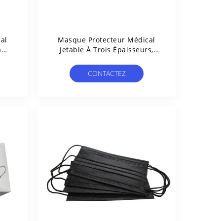
al
Masque Protecteur Médical
a
Jetable À Trois Épaisseurs,
levé
Masque Chirurgical Non Tissé
De BFE99%
CONTACTEZ