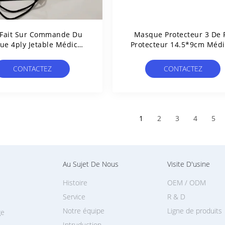
 Fait Sur Commande Du
Masque Protecteur 3 De P
e 4ply Jetable Médical
Protecteur 14.5*9cm Médi
t De Modèle De Plaine
Chirurgical Jetable
CONTACTEZ
CONTACTEZ
1
2
3
4
5
Au Sujet De Nous
Visite D'usine
Histoire
OEM / ODM
Service
R & D
Notre équipe
Ligne de produits
ge
Intruduction