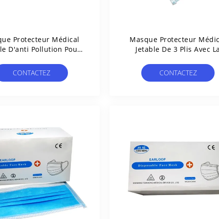
ue Protecteur Médical
Masque Protecteur Médic
le D'anti Pollution Pour
Jetable De 3 Plis Avec L
E De FDA D'utilisation
Filtration De Rendement É
D'hôpital Approuvé
D'Earloop
CONTACTEZ
CONTACTEZ