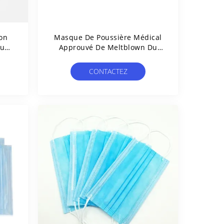
on
Masque De Poussière Médical
que
Approuvé De Meltblown Du
Niveau 3 Du Niveau 2 D'Astm
F2100 3 Plis Efficaces
CONTACTEZ