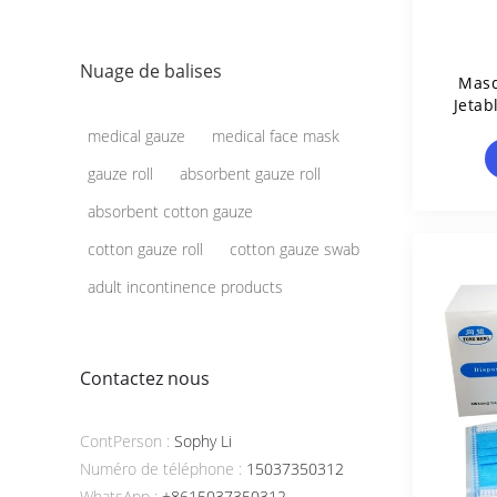
Nuage de balises
Masq
Jetab
medical gauze
medical face mask
gauze roll
absorbent gauze roll
absorbent cotton gauze
cotton gauze roll
cotton gauze swab
adult incontinence products
Contactez nous
ContPerson :
Sophy Li
Numéro de téléphone :
15037350312
WhatsApp :
+8615037350312