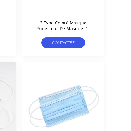
n
3 Type Coloré Masque
Protecteur De Masque De
Bouche De Visage Du Pli 4ply
De Tissu De Noir D'IIR
CONTACTEZ