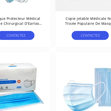
ue Protecteur Médical
Copie Jetable Médicale N
le Chirurgical D'Earloop
Tissée Populaire De Mas
EAC Non-Tissé
Protecteur 75gsm
CONTACTEZ
CONTACTEZ