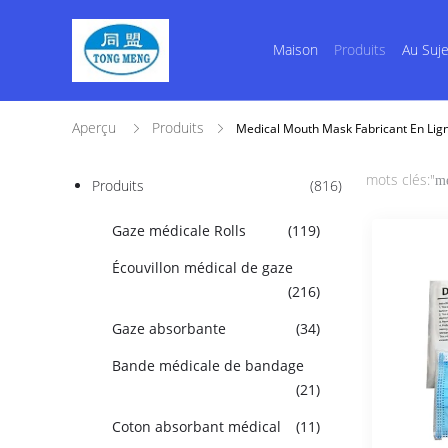
Maison
Produits
Au Suj
Aperçu
Produits
Medical Mouth Mask Fabricant En Lig
mots clés:"
me
Produits
(816)
Gaze médicale Rolls
(119)
Écouvillon médical de gaze
(216)
Gaze absorbante
(34)
Bande médicale de bandage
(21)
Coton absorbant médical
(11)