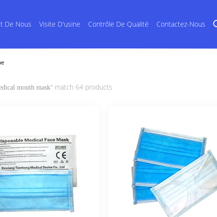
et De Nous
Visite D'usine
Contrôle De Qualité
Contactez-Nous
ne
" match 64 products
dical mouth mask