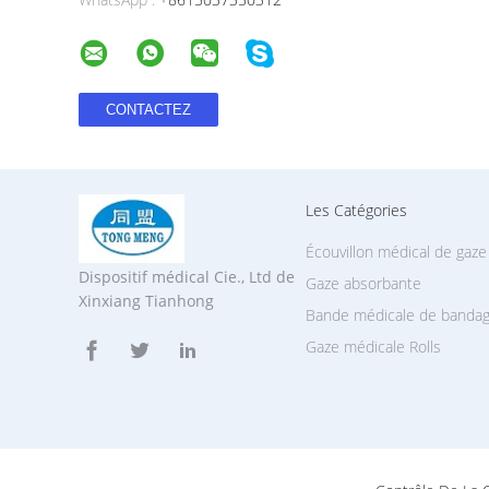
Les Catégories
Écouvillon médical de gaze
Dispositif médical Cie., Ltd de
Gaze absorbante
Xinxiang Tianhong
Bande médicale de banda
Gaze médicale Rolls