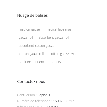
Nuage de balises
medical gauze
medical face mask
gauze roll
absorbent gauze roll
absorbent cotton gauze
cotton gauze roll
cotton gauze swab
adult incontinence products
Contactez nous
ContPerson :
Sophy Li
Numéro de téléphone :
15037350312
WhatsApp :
+8615037350312