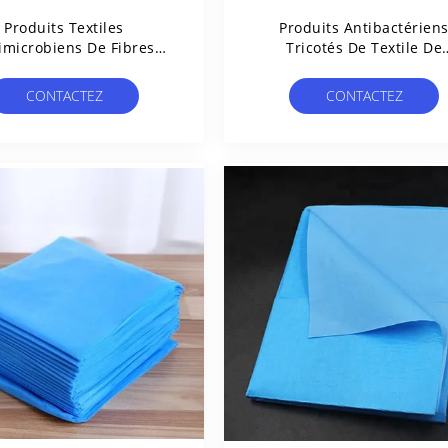
Produits Textiles
Produits Antibactérien
imicrobiens De Fibres
Tricotés De Textile De
urelles, Textile Tissé
Couverture À La Maison 
Antibactérien
Literie Écologiques
CONTACTEZ
CONTACTEZ