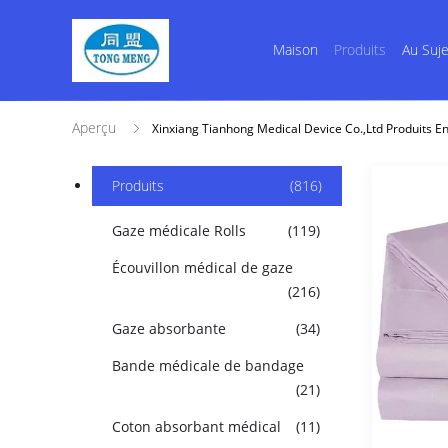
Maison
Produits
Au Suj
Aperçu
Xinxiang Tianhong Medical Device Co.,Ltd Produits En
Produits
(816)
Gaze médicale Rolls
(119)
Écouvillon médical de gaze
(216)
Gaze absorbante
(34)
Bande médicale de bandage
(21)
Coton absorbant médical
(11)