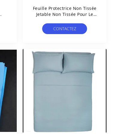
s
Feuille Protectrice Non Tissée
Jetable Non Tissée Pour Le
De
Salon Ou L'hôpital De Beauté
CONTACTEZ