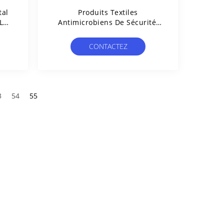
tal
Produits Textiles
Le
Antimicrobiens De Sécurité,
Drap De Tissu Tricoté Par
Coton Antibactérien
CONTACTEZ
3
54
55