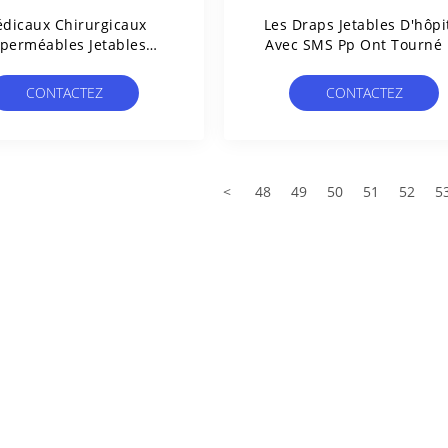
dicaux Chirurgicaux
Les Draps Jetables D'hôpi
perméables Jetables
Avec SMS Pp Ont Tourné 
ent Respirable À Usage
Tissu Non-Tissé Collé
Unique De Draps
CONTACTEZ
CONTACTEZ
<
48
49
50
51
52
5